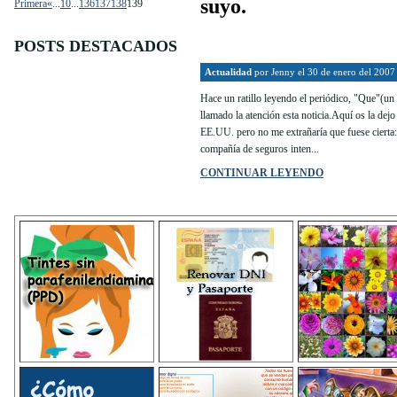
suyo.
Primera
«
...
10
...
136
137
138
139
POSTS DESTACADOS
Actualidad
por
Jenny
el 30 de enero del 2007
Hace un ratillo leyendo el periódico, "Que"(un
llamado la atención esta noticia.Aquí os la dejo
EE.UU. pero no me extrañaría que fuese cierta:
compañía de seguros inten...
CONTINUAR LEYENDO