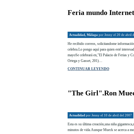
Feria mundo Interne
Actualidad
,
Málaga
por
Jenny
el 20 de abril 
He recibido correos, solicitandome información
celebra.Lo pongo aquí para quien esté interesad
mayoSe celebrará en,"El Palacio de Ferias y 
Ortega y Gasset, 201)....
CONTINUAR LEYENDO
"The Girl".Ron Mue
Actualidad
por
Jenny
el 10 de abril del 2007
Esta es su última creación,una niña gigantesca
minutos de vida.Aunque Mueck se acerca a mode