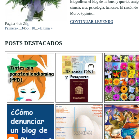
Blogodisea, el blog de mi buen y querido amigo
ciencia, arte, psicología, famosos, El rincón d
Morbo (opinió...
CONTINUAR LEYENDO
Página 4 de 23
«
Primera
«
...
3
4
5
6
...
10
...
»
Última »
POSTS DESTACADOS