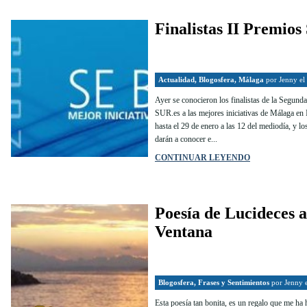
Finalistas II Premios 
Actualidad
,
Blogosfera
,
Málaga
por
Jenny
el
Ayer se conocieron los finalistas de la Segund
SUR.es a las mejores iniciativas de Málaga en I
hasta el 29 de enero a las 12 del mediodía, y l
darán a conocer e...
CONTINUAR LEYENDO
Poesía de Lucideces 
Ventana
Blogosfera
,
Frases y Sentimientos
por
Jenny
e
Esta poesía tan bonita, es un regalo que me ha