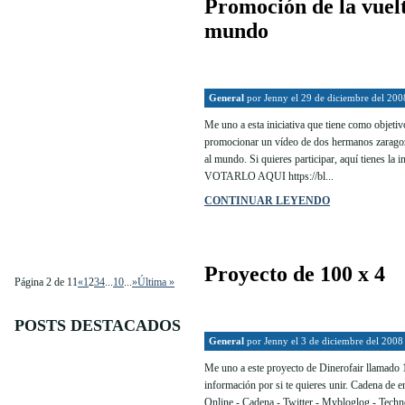
Promoción de la vuelt
mundo
General
por
Jenny
el 29 de diciembre del 200
Me uno a esta iniciativa que tiene como objetiv
promocionar un vídeo de dos hermanos zaragoz
al mundo. Si quieres participar, aquí tienes 
VOTARLO AQUI https://bl...
CONTINUAR LEYENDO
Proyecto de 100 x 4
Página 2 de 11
«
1
2
3
4
...
10
...
»
Última »
POSTS DESTACADOS
General
por
Jenny
el 3 de diciembre del 2008
Me uno a este proyecto de Dinerofair llamado 1
información por si te quieres unir. Cadena de
Online - Cadena - Twitter - Mybloglog - Techno