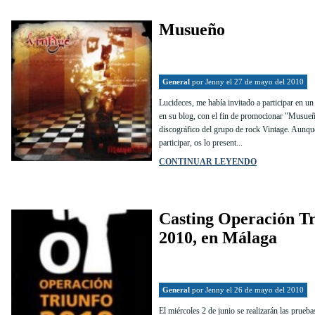
Musueño
General
por
Jenny
el 27 de mayo del 2010
Lucideces, me había invitado a participar en u
en su blog, con el fin de promocionar "Musueño
discográfico del grupo de rock Vintage. Aunqu
participar, os lo present...
CONTINUAR LEYENDO
Casting Operación Tr
2010, en Málaga
General
por
Jenny
el 26 de mayo del 2010
El miércoles 2 de junio se realizarán las prueba