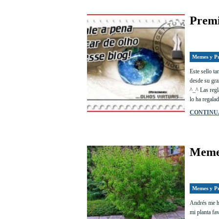
Premi
Memes y P
Este sello t
desde su gr
^_^ Las regl
lo ha regalad
CONTINU
Meme:
Memes y P
Andrés me ha
mi planta fa