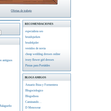
Ofertas de trabajo
RECOMENDACIONES
especialista seo
bruidsjurken
brudekjoler
vestidos de novia
cheap wedding dresses online
ivory flower girl dresses
os antiguos
Piezas para Portátiles
BLOGS AMIGOS
Anuario Ibiza y Formentera
Blogociologico
Blogodisea
Caminando…
 Malagueño
D Menswear