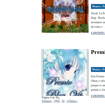
Memes y P
Desde 'La Pe
blog'. Mucha
inventarse u
tal como e...
CONTINU
Premi
Memes y P
Este Premio 
Obras y refo
porque es un
premio a: An
CONTINU
Página 4 de 30
«
Primera
«
...
3
4
5
6
...
10
...
»
Última »