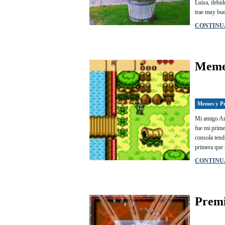
Luisa, debid
trae muy bue
CONTINU
Meme:
Memes y P
Mi amigo An
fue mi prime
consola tend
primera que 
CONTINU
Premi