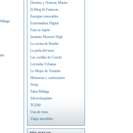
Diseños y Noticias Master
El Blog de Famosas
Energias renovables
 Málaga
Extremadura Digital
Fani en Japón
s
Instituto Monster High
La cocina de Bender
La perla del turia
nto
Las cosillas de Conchi
Leyendas Urbanas
Lo Mejor de Youtube
Memorias y confusiones
Nerja
Salsa Málaga
Silverolusplater
TCDM
Una de rizos
Viajes increibles