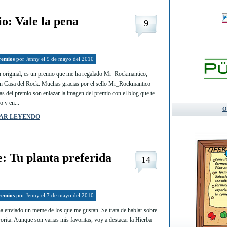
o: Vale la pena
9
remios
por
Jenny
el 9 de mayo del 2010
an original, es un premio que me ha regalado Mr_Rockmantico,
an Casa del Rock. Muchas gracias por el sello Mr_Rockmantico
as del premio son enlazar la imagen del premio con el blog que te
o y en...
O
AR LEYENDO
 Tu planta preferida
14
remios
por
Jenny
el 7 de mayo del 2010
 enviado un meme de los que me gustan. Se trata de hablar sobre
vorita. Aunque son varias mis favoritas, voy a destacar la Hierba