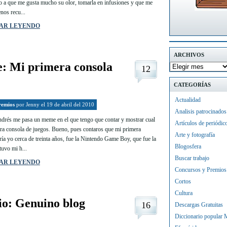
o a que me gusta mucho su olor, tomarla en infusiones y que me
nos recu...
AR LEYENDO
ARCHIVOS
 Mi primera consola
12
CATEGORÍAS
Actualidad
remios
por
Jenny
el 19 de abril del 2010
Analisis patrocinados
drés me pasa un meme en el que tengo que contar y mostrar cual
Artículos de periódic
ra consola de juegos. Bueno, pues contaros que mi primera
Arte y fotografía
ría yo cerca de treinta años, fue la Nintendo Game Boy, que fue la
Blogosfera
tuvo mi h...
Buscar trabajo
AR LEYENDO
Concursos y Premios
Cortos
Cultura
o: Genuino blog
16
Descargas Gratuitas
Diccionario popular