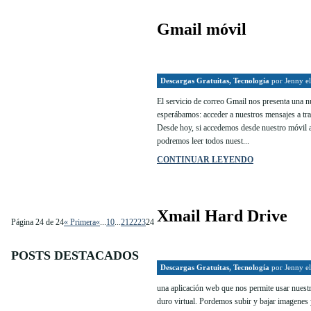
Gmail móvil
Descargas Gratuitas
,
Tecnología
por
Jenny
el
El servicio de correo Gmail nos presenta una 
esperábamos: acceder a nuestros mensajes a tra
Desde hoy, si accedemos desde nuestro móvil 
podremos leer todos nuest...
CONTINUAR LEYENDO
Xmail Hard Drive
Página 24 de 24
« Primera
«
...
10
...
21
22
23
24
POSTS DESTACADOS
Descargas Gratuitas
,
Tecnología
por
Jenny
el
una aplicación web que nos permite usar nuest
duro virtual. Pordemos subir y bajar imagenes 