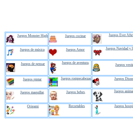
Juegos Ever Afte
Juegos Monster High
Juegos cocinar
Juegos Navidad y 
Juegos de música
Juegos Amor
Juegos de aventura
.
Juegos de pensar
Juegos vesti
Juegos rompecabezas
Juegos Disn
Juegos pintar
Juegos anima
Juegos bebes
.
Juegos maquillar
.
Recortables
Juegos hospi
Origami