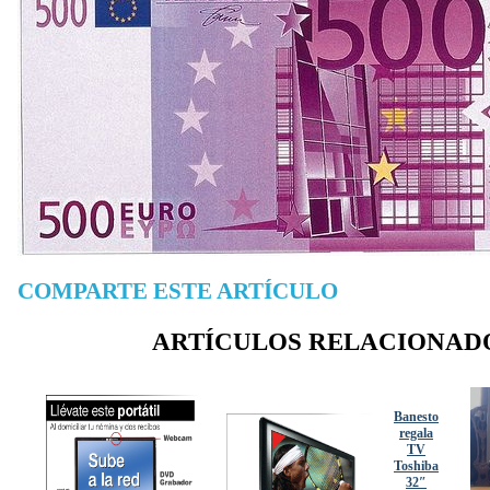
COMPARTE ESTE ARTÍCULO
ARTÍCULOS RELACIONAD
Banesto
regala
TV
Toshiba
32″