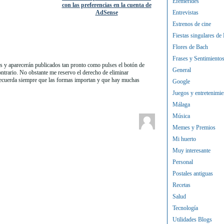
Efemérides
con las preferencias en la cuenta de
AdSense
Entrevistas
Estrenos de cine
Fiestas singulares de
Flores de Bach
Frases y Sentimiento
 y aparecerán publicados tan pronto como pulses el botón de
General
contrario. No obstante me reservo el derecho de eliminar
Recuerda siempre que las formas importan y que hay muchas
Google
Juegos y entretenimie
Málaga
Música
Memes y Premios
Mi huerto
Muy interesante
Personal
Postales antiguas
Recetas
Salud
Tecnología
Utilidades Blogs