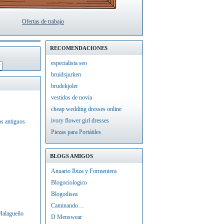
Ofertas de trabajo
RECOMENDACIONES
especialista seo
bruidsjurken
brudekjoler
vestidos de novia
cheap wedding dresses online
ivory flower girl dresses
os antiguos
Piezas para Portátiles
BLOGS AMIGOS
Anuario Ibiza y Formentera
Blogociologico
Blogodisea
Caminando…
 Malagueño
D Menswear