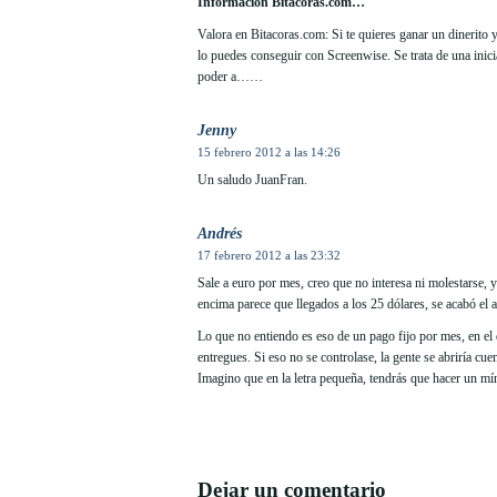
Información Bitacoras.com…
Valora en Bitacoras.com: Si te quieres ganar un dinerito
lo puedes conseguir con Screenwise. Se trata de una inici
poder a……
Jenny
15 febrero 2012 a las 14:26
Un saludo JuanFran.
Andrés
17 febrero 2012 a las 23:32
Sale a euro por mes, creo que no interesa ni molestarse, y
encima parece que llegados a los 25 dólares, se acabó el 
Lo que no entiendo es eso de un pago fijo por mes, en el
entregues. Si eso no se controlase, la gente se abriría cue
Imagino que en la letra pequeña, tendrás que hacer un 
Dejar un comentario