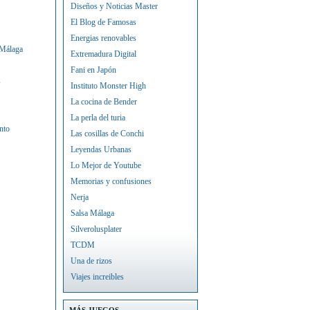
Diseños y Noticias Master
El Blog de Famosas
Energias renovables
 Málaga
Extremadura Digital
Fani en Japón
s
Instituto Monster High
La cocina de Bender
La perla del turia
nto
Las cosillas de Conchi
Leyendas Urbanas
Lo Mejor de Youtube
Memorias y confusiones
Nerja
Salsa Málaga
Silverolusplater
TCDM
Una de rizos
Viajes increibles