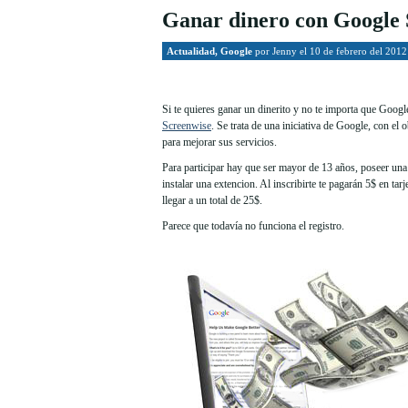
Ganar dinero con Google 
Actualidad
,
Google
por
Jenny
el 10 de febrero del 2012
Si te quieres ganar un dinerito y no te importa que Goog
Screenwise
. Se trata de una iniciativa de Google, con el 
para mejorar sus servicios.
Para participar hay que ser mayor de 13 años, poseer un
instalar una extencion. Al inscribirte te pagarán 5$ en tarj
llegar a un total de 25$.
Parece que todavía no funciona el registro.