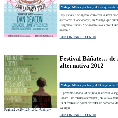
Málaga
,
Música
por
Jenny
el 2 de agosto del
Hoy jueves 2 de agosto, comienza la sexta edici
alternativa "Canelaparty", en Málaga, que durar
Programa: Jueves 2 de agosto Sala Velvet Club
agosto K...
CONTINUAR LEYENDO
Festival Báñate… de
alternativa 2012
Málaga
,
Música
por
Jenny
el 23 de julio del 
El próximo sábado 28 de julio se celebra la seg
Báñate... de música alternativa", en la Sala Mul
En el festival se podrá disfrutar de barbacoa,
las sigui...
Página 2 de 20
«
1
2
3
4
...
10
...
»
Última »
CONTINUAR LEYENDO