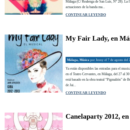
Málaga (C/ Realenga de San Luis, Nº 28). La fi
actuaciones de la banda ma...
CONTINUAR LEYENDO
My Fair Lady, en Má
Málaga
,
Música
por
Jenny
el 7 de agosto del
Ya están disponibles las entradas para el musi
en el Teatro Cervantes, en Málaga, del 27 al 30
está basado en la obra teatral “Pigmalión” de B
de Jai...
CONTINUAR LEYENDO
Canelaparty 2012, e