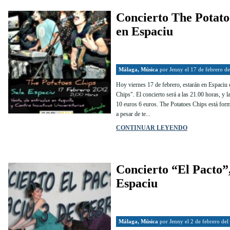
Concierto The Potato
en Espaciu
Málaga
,
Música
por
Jenny
el 17 de febrero d
Hoy viernes 17 de febrero, estarán en Espaciu 
Chips". El concierto será a las 21.00 horas, y l
10 euros 6 euros. The Potatoes Chips está fo
a pesar de te...
CONTINUAR LEYENDO
Concierto “El Pacto”
Espaciu
Málaga
,
Música
por
Jenny
el 2 de febrero de