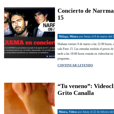
Concierto de Narrma,
15
Málaga
,
Música
por
Jenny
el 8 de marzo del 
Mañana viernes 9 de marzo a las 22:00 horas, e
sala Paris 15. Las entradas tendrán el precio de 
tarde a las 18:00 horas estarán en videochat e
preguntas...
CONTINUAR LEYENDO
“Tu veneno”: Videocl
Grito Canalla
Música
,
Videos
por
Jenny
el 22 de febrero de