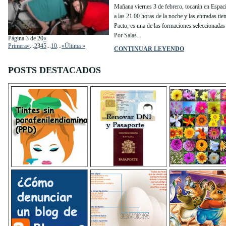
Mañana viernes 3 de febrero, tocarán en Espaci
a las 21.00 horas de la noche y las entradas tie
Pacto, es una de las formaciones seleccionada
Por Salas...
Página 3 de 20
«
Primera
«
...
2
3
4
5
...
10
...
»
Última »
CONTINUAR LEYENDO
POSTS DESTACADOS