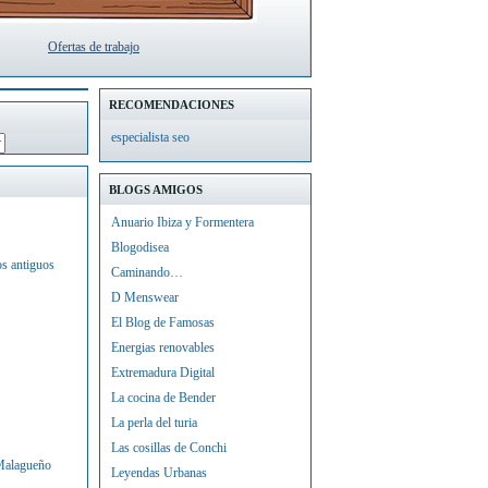
Ofertas de trabajo
RECOMENDACIONES
especialista seo
BLOGS AMIGOS
Anuario Ibiza y Formentera
Blogodisea
os antiguos
Caminando…
D Menswear
El Blog de Famosas
Energias renovables
Extremadura Digital
La cocina de Bender
La perla del turia
Las cosillas de Conchi
 Malagueño
Leyendas Urbanas