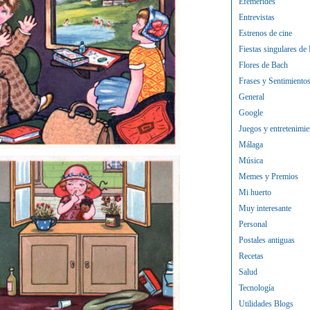
Efemérides
Entrevistas
Estrenos de cine
Fiestas singulares de
Flores de Bach
Frases y Sentimiento
General
Google
Juegos y entretenimie
Málaga
Música
Memes y Premios
Mi huerto
Muy interesante
Personal
Postales antiguas
Recetas
Salud
Tecnología
Utilidades Blogs