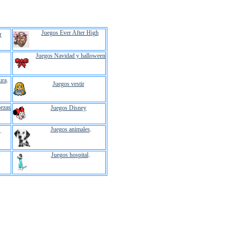
Juegos Ever After High
r
Juegos Navidad y halloween
ura
.
Juegos vestir
ezas
Juegos Disney
Juegos animales
.
.
Juegos hospital
.