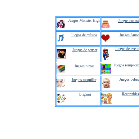
Juegos Monster High
Juegos cocina
Juegos de música
Juegos Amor
Juegos de avent
Juegos de pensar
Juegos rompecab
Juegos pintar
Juegos bebes
Juegos maquillar
.
Recortables
Origami