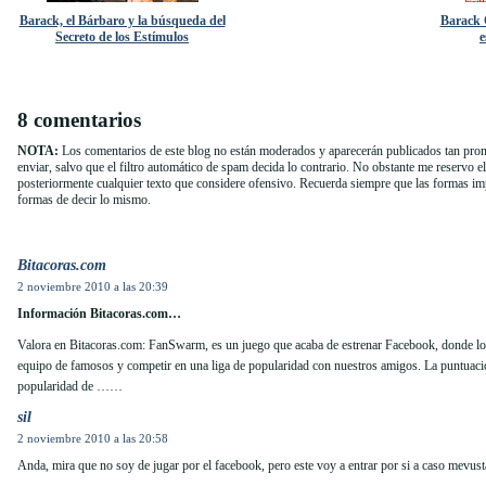
Barack, el Bárbaro y la búsqueda del
Barack 
Secreto de los Estímulos
e
8 comentarios
NOTA:
Los comentarios de este blog no están moderados y aparecerán publicados tan pron
enviar, salvo que el filtro automático de spam decida lo contrario. No obstante me reservo e
posteriormente cualquier texto que considere ofensivo. Recuerda siempre que las formas i
formas de decir lo mismo.
Bitacoras.com
2 noviembre 2010 a las 20:39
Información Bitacoras.com…
Valora en Bitacoras.com: FanSwarm, es un juego que acaba de estrenar Facebook, donde lo
equipo de famosos y competir en una liga de popularidad con nuestros amigos. La puntuac
popularidad de ……
sil
2 noviembre 2010 a las 20:58
Anda, mira que no soy de jugar por el facebook, pero este voy a entrar por si a caso mevust