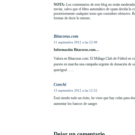
NOTA:
Los comentarios de este blog no están moderados
enviar, salvo que el filtro automático de spam decida lo 
posteriormente cualquier texto que considere ofensivo. 
formas de decir lo mismo.
Bitacoras.com
11 septiembre 2012 a las 22:49
Información Bitacoras.com…
Valora en Bitacoras.com: El Málaga Club de Fútbol en c
puesto en marcha una campaña urgente de donación de sang
quirógraf……
Conchi
13 septiembre 2012 a las 12:52
Está siendo todo un éxito, he visto que hay colas para d
aumentar los bancos de sangre.
Dejar un comentario