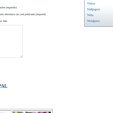
Videos
mbre (requerido)
Wallpapers
reo electrónico (no será publicado) (required)
Webs
Wordpress
tio Web
PAL