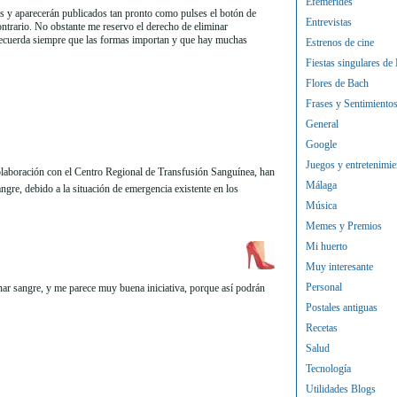
Efemérides
 y aparecerán publicados tan pronto como pulses el botón de
Entrevistas
contrario. No obstante me reservo el derecho de eliminar
Recuerda siempre que las formas importan y que hay muchas
Estrenos de cine
Fiestas singulares de
Flores de Bach
Frases y Sentimiento
General
Google
Juegos y entretenimie
olaboración con el Centro Regional de Transfusión Sanguínea, han
Málaga
re, debido a la situación de emergencia existente en los
Música
Memes y Premios
Mi huerto
Muy interesante
Personal
onar sangre, y me parece muy buena iniciativa, porque así podrán
Postales antiguas
Recetas
Salud
Tecnología
Utilidades Blogs