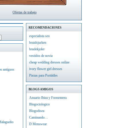
Ofertas de trabajo
RECOMENDACIONES
especialista seo
bruidsjurken
brudekjoler
vestidos de novia
cheap wedding dresses online
ivory flower girl dresses
os antiguos
Piezas para Portátiles
BLOGS AMIGOS
Anuario Ibiza y Formentera
Blogociologico
Blogodisea
Caminando…
 Malagueño
D Menswear