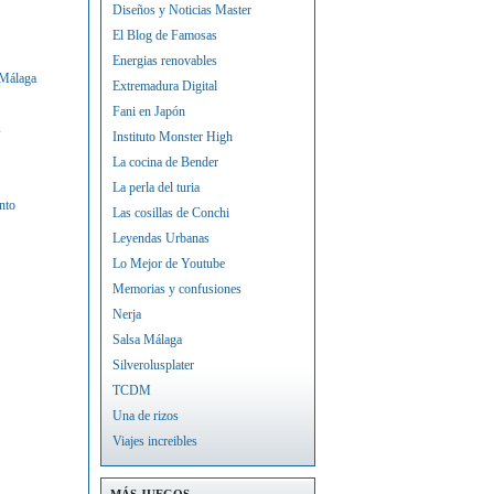
Diseños y Noticias Master
El Blog de Famosas
Energias renovables
 Málaga
Extremadura Digital
Fani en Japón
s
Instituto Monster High
La cocina de Bender
La perla del turia
nto
Las cosillas de Conchi
Leyendas Urbanas
Lo Mejor de Youtube
Memorias y confusiones
Nerja
Salsa Málaga
Silverolusplater
TCDM
Una de rizos
Viajes increibles