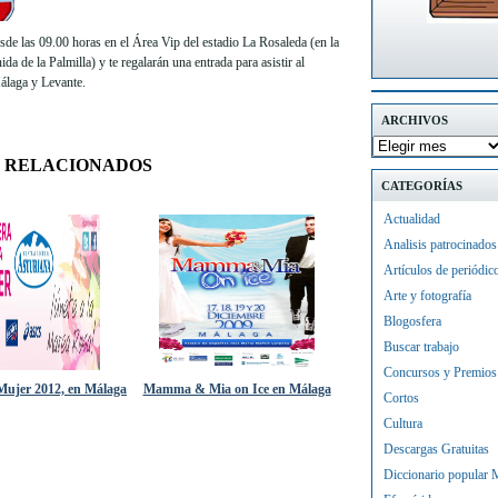
esde las 09.00 horas en el Área Vip del estadio La Rosaleda (en la
da de la Palmilla) y te regalarán una entrada para asistir al
álaga y Levante.
ARCHIVOS
 RELACIONADOS
CATEGORÍAS
Actualidad
Analisis patrocinados
Artículos de periódic
Arte y fotografía
Blogosfera
Buscar trabajo
Concursos y Premios
 Mujer 2012, en Málaga
Mamma & Mia on Ice en Málaga
Cortos
Cultura
Descargas Gratuitas
Diccionario popular