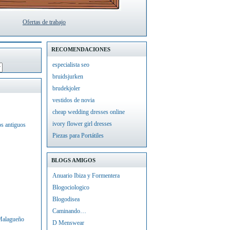
Ofertas de trabajo
RECOMENDACIONES
especialista seo
bruidsjurken
brudekjoler
vestidos de novia
cheap wedding dresses online
ivory flower girl dresses
os antiguos
Piezas para Portátiles
BLOGS AMIGOS
Anuario Ibiza y Formentera
Blogociologico
Blogodisea
Caminando…
 Malagueño
D Menswear