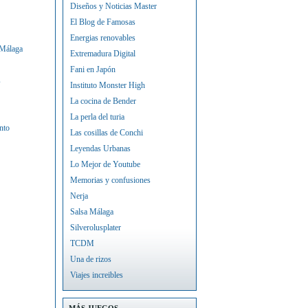
Diseños y Noticias Master
El Blog de Famosas
Energias renovables
 Málaga
Extremadura Digital
Fani en Japón
s
Instituto Monster High
La cocina de Bender
La perla del turia
nto
Las cosillas de Conchi
Leyendas Urbanas
Lo Mejor de Youtube
Memorias y confusiones
Nerja
Salsa Málaga
Silverolusplater
TCDM
Una de rizos
Viajes increibles