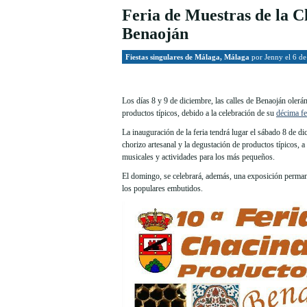
Feria de Muestras de la C
Benaoján
Fiestas singulares de Málaga
,
Málaga
por
Jenny
el 6 de
Los días 8 y 9 de diciembre, las calles de Benaoján olerá
productos típicos, debido a la celebración de su
décima fe
La inauguración de la feria tendrá lugar el sábado 8 de d
chorizo artesanal y la degustación de productos típicos, a
musicales y actividades para los más pequeños.
El domingo, se celebrará, además, una exposición permane
los populares embutidos.