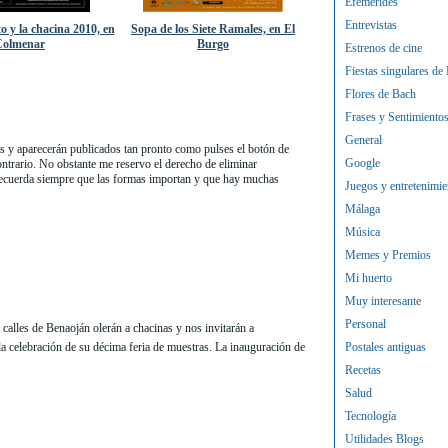
Efemérides
Entrevistas
o y la chacina 2010, en
Sopa de los Siete Ramales, en El
Colmenar
Burgo
Estrenos de cine
Fiestas singulares de
Flores de Bach
Frases y Sentimiento
General
 y aparecerán publicados tan pronto como pulses el botón de
Google
contrario. No obstante me reservo el derecho de eliminar
Recuerda siempre que las formas importan y que hay muchas
Juegos y entretenimie
Málaga
Música
Memes y Premios
Mi huerto
Muy interesante
Personal
 calles de Benaoján olerán a chacinas y nos invitarán a
la celebración de su décima feria de muestras. La inauguración de
Postales antiguas
Recetas
Salud
Tecnología
Utilidades Blogs