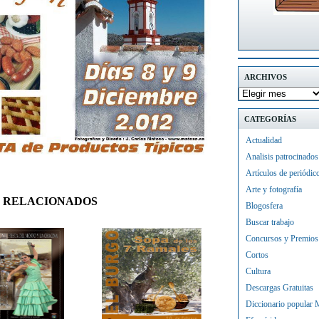
ARCHIVOS
CATEGORÍAS
Actualidad
Analisis patrocinados
Artículos de periódic
Arte y fotografía
 RELACIONADOS
Blogosfera
Buscar trabajo
Concursos y Premios
Cortos
Cultura
Descargas Gratuitas
Diccionario popular