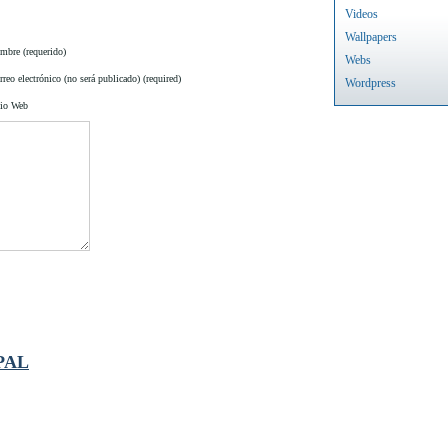
Videos
Wallpapers
mbre (requerido)
Webs
reo electrónico (no será publicado) (required)
Wordpress
tio Web
PAL