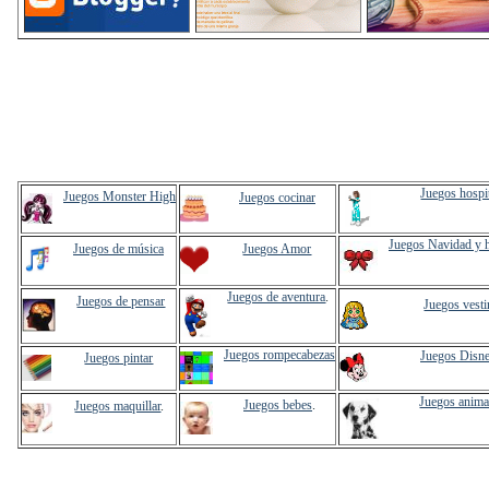
Juegos hospi
Juegos Monster High
Juegos cocinar
Juegos Navidad y 
Juegos de música
Juegos Amor
Juegos de aventura
.
Juegos de pensar
Juegos vesti
Juegos rompecabezas
Juegos Disn
Juegos pintar
Juegos anima
Juegos bebes
.
Juegos maquillar
.