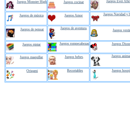
Juegos Ever Afte
Juegos Monster High
Juegos cocinar
Juegos Navidad y 
Juegos de música
Juegos Amor
Juegos de aventura
.
Juegos de pensar
Juegos vesti
Juegos rompecabezas
Juegos Disn
Juegos pintar
Juegos anima
Juegos bebes
.
Juegos maquillar
.
Recortables
Juegos hospi
Origami