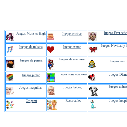
Juegos Ever Afte
Juegos Monster High
Juegos cocinar
Juegos Navidad y 
Juegos de música
Juegos Amor
Juegos de aventura
.
Juegos de pensar
Juegos vesti
Juegos rompecabezas
Juegos Disn
Juegos pintar
Juegos anima
Juegos bebes
.
Juegos maquillar
.
Recortables
Juegos hospi
Origami