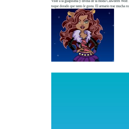
Viste a la guapísima y divina de la moda Clawdeen Wolf. 
toque dorado que tanto le gusta. El armario trae mucha r