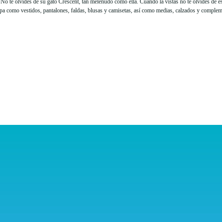
No te olvides de su gato Crescent, tan melenudo como ella. Cuando la vistas no te olvides de e
opa como vestidos, pantalones, faldas, blusas y camisetas, así como medias, calzados y comple