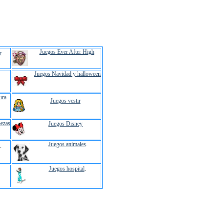
Juegos Ever After High
r
Juegos Navidad y halloween
ura
.
Juegos vestir
ezas
Juegos Disney
Juegos animales
.
.
Juegos hospital
.