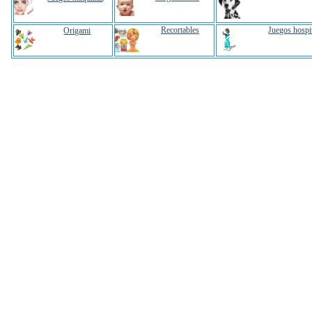
Recortables
Juegos hospi
Origami