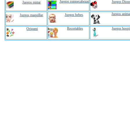
Juegos rompecabezas
Juegos Disn
Juegos pintar
Juegos anima
Juegos bebes
.
Juegos maquillar
.
Recortables
Juegos hospi
Origami