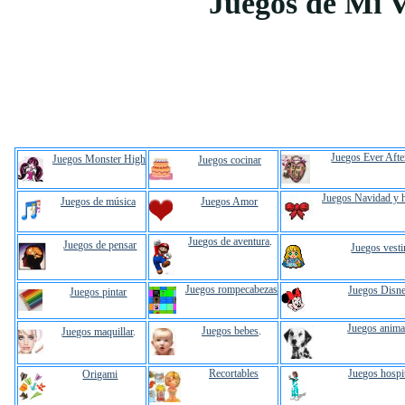
Juegos de Mi 
Juegos Ever Afte
Juegos Monster High
Juegos cocinar
Juegos Navidad y 
Juegos de música
Juegos Amor
Juegos de aventura
.
Juegos de pensar
Juegos vesti
Juegos rompecabezas
Juegos Disn
Juegos pintar
Juegos anima
Juegos bebes
.
Juegos maquillar
.
Recortables
Juegos hospi
Origami