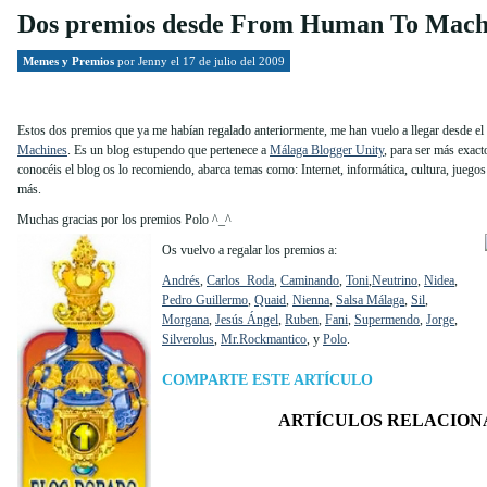
Dos premios desde From Human To Mach
Memes y Premios
por
Jenny
el 17 de julio del 2009
Estos dos premios que ya me habían regalado anteriormente, me han vuelo a llegar desde el
Machines
. Es un blog estupendo que pertenece a
Málaga Blogger Unity
, para ser más exacto
conocéis el blog os lo recomiendo, abarca temas como: Internet, informática, cultura, juegos 
más.
Muchas gracias por los premios Polo ^_^
Os vuelvo a regalar los premios a:
Andrés
,
Carlos_Roda
,
Caminando
,
Toni
,
Neutrino
,
Nidea
,
Pedro Guillermo
,
Quaid
,
Nienna
,
Salsa Málaga
,
Sil
,
Morgana
,
Jesús Ángel
,
Ruben
,
Fani
,
Supermendo
,
Jorge
,
Silverolus
,
Mr.Rockmantico
, y
Polo
.
COMPARTE ESTE ARTÍCULO
ARTÍCULOS RELACION