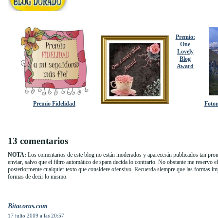
Premio:
One
Lovely
Blog
Award
Premio Fidelidad
Fotom
13 comentarios
NOTA:
Los comentarios de este blog no están moderados y aparecerán publicados tan pron
enviar, salvo que el filtro automático de spam decida lo contrario. No obstante me reservo e
posteriormente cualquier texto que considere ofensivo. Recuerda siempre que las formas i
formas de decir lo mismo.
Bitacoras.com
17 julio 2009 a las 20:57