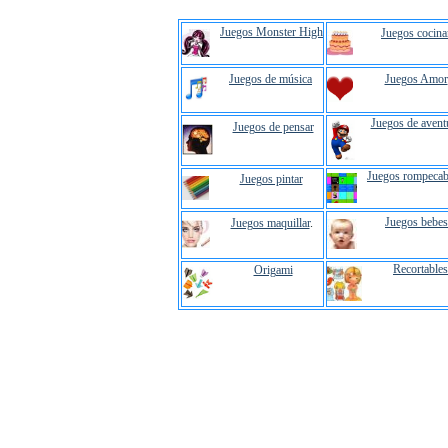
Juegos Monster High
Juegos cocina
Juegos de música
Juegos Amor
Juegos de avent
Juegos de pensar
Juegos rompecab
Juegos pintar
Juegos bebes
Juegos maquillar
.
Recortables
Origami