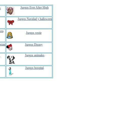
Juegos Ever After High
r
Juegos Navidad y halloween
ura
.
Juegos vestir
ezas
Juegos Disney
Juegos animales
.
.
Juegos hospital
.