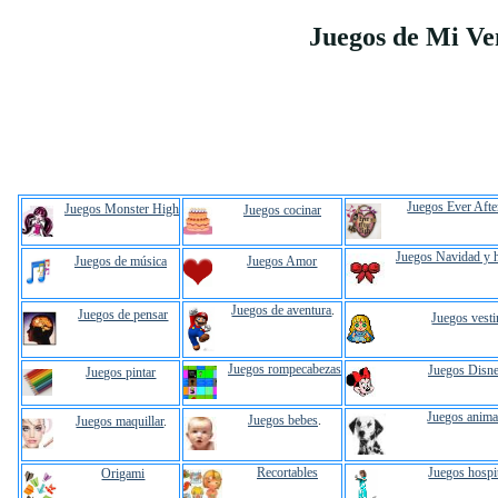
Juegos de Mi Ve
Juegos Ever Afte
Juegos Monster High
Juegos cocinar
Juegos Navidad y 
Juegos de música
Juegos Amor
Juegos de aventura
.
Juegos de pensar
Juegos vesti
Juegos rompecabezas
Juegos Disn
Juegos pintar
Juegos anima
Juegos bebes
.
Juegos maquillar
.
Recortables
Juegos hospi
Origami