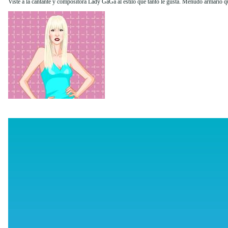
Viste a la cantante y compositora Lady GaGa al estilo que tanto le gusta. Menudo armario 