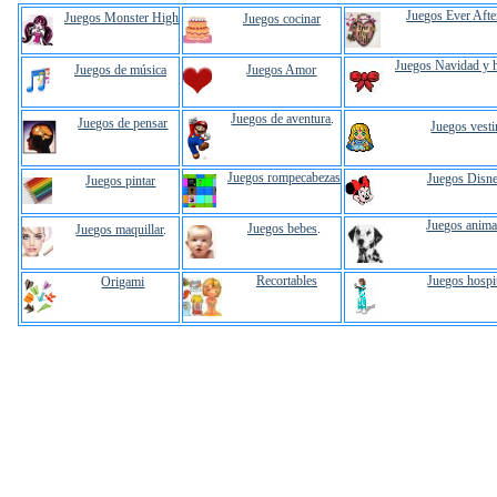
Juegos Ever Afte
Juegos Monster High
Juegos cocinar
Juegos Navidad y 
Juegos de música
Juegos Amor
Juegos de aventura
.
Juegos de pensar
Juegos vesti
Juegos rompecabezas
Juegos Disn
Juegos pintar
Juegos anima
Juegos bebes
.
Juegos maquillar
.
Recortables
Juegos hospi
Origami