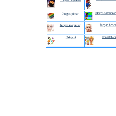
Juegos de pensar
Juegos rompecab
Juegos pintar
Juegos bebes
Juegos maquillar
.
Recortables
Origami