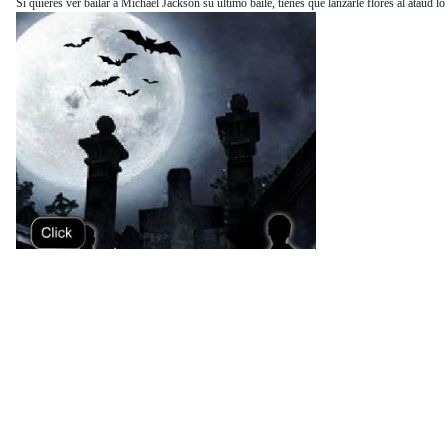
Si quieres ver bailar a Michael Jackson su ultimo baile, tienes que lanzarle flores al ataúd 