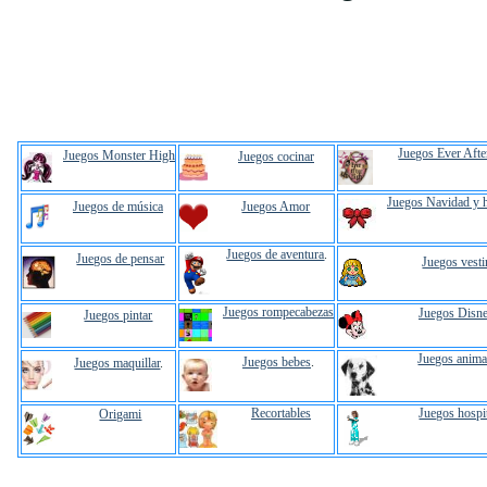
Juegos Ever Afte
Juegos Monster High
Juegos cocinar
Juegos Navidad y 
Juegos de música
Juegos Amor
Juegos de aventura
.
Juegos de pensar
Juegos vesti
Juegos rompecabezas
Juegos Disn
Juegos pintar
Juegos anima
Juegos bebes
.
Juegos maquillar
.
Recortables
Juegos hospi
Origami